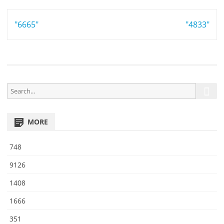
7
Post
"6665"
0
"4833"
4
navigation
4
S
S
e
e
a
a
r
MORE
r
c
h
c
748
h
f
9126
o
1408
r
:
1666
351