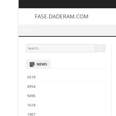
FASE.DADERAM.COM
HOME
S
S
e
e
a
a
r
NEWS
r
c
h
c
6518
h
f
4954
o
9496
r
:
1618
1907