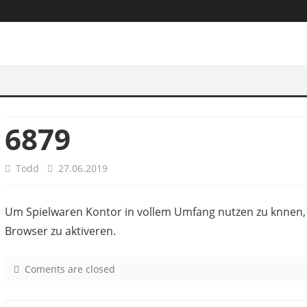
6879
Todd
27.06.2019
Um Spielwaren Kontor in vollem Umfang nutzen zu knnen, 
Browser zu aktiveren.
Coments are closed
o
n
6