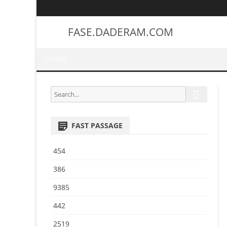
FASE.DADERAM.COM
HOME
S
S
e
e
a
a
r
FAST PASSAGE
r
c
h
c
454
h
f
386
o
9385
r
:
442
2519