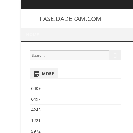
FASE.DADERAM.COM
HOME
S
S
e
e
a
a
r
MORE
r
c
h
c
6309
h
f
6497
o
4245
r
:
1221
5972