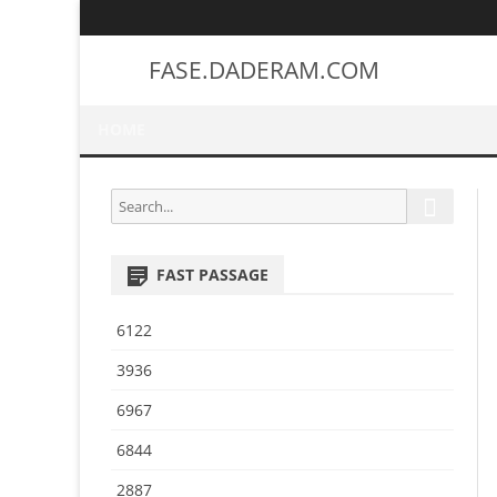
FASE.DADERAM.COM
HOME
S
S
e
e
a
a
r
FAST PASSAGE
r
c
h
c
6122
h
f
3936
o
6967
r
:
6844
2887