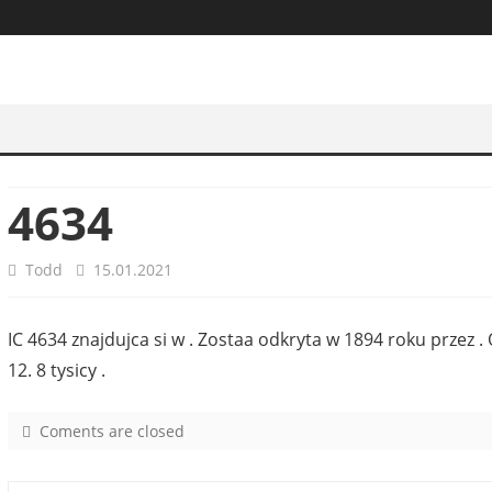
4634
Todd
15.01.2021
IC 4634 znajdujca si w . Zostaa odkryta w 1894 roku przez 
12. 8 tysicy .
Coments are closed
o
n
4