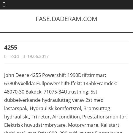
FASE.DADERAM.COM
4255
Todd
19.06.2017
John Deere 4255 Powershift 1990Drifttimmar:
6380hVxellda: FullpowershiftEffekt: 145hkFramdck:
48070-30 Bakdck: 71075-34Utrustning: 5st
dubbelverkande hydrauluttag varav 2st med
lastarspak, Hydraulisk komfortstol, Bromsuttag
hydrauliskt, Fri retur, Aircondition, Prestationsmonitor,
Elektrisk huvudstrmbrytare, Motorvrmare, Kallstart