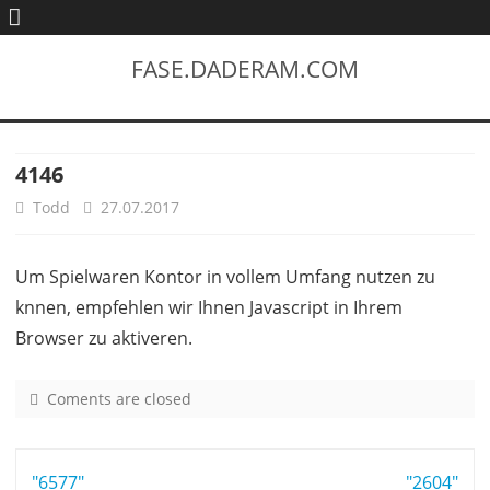
FASE.DADERAM.COM
4146
Todd
27.07.2017
Um Spielwaren Kontor in vollem Umfang nutzen zu
knnen, empfehlen wir Ihnen Javascript in Ihrem
Browser zu aktiveren.
Coments are closed
o
n
4
Post
"6577"
1
"2604"