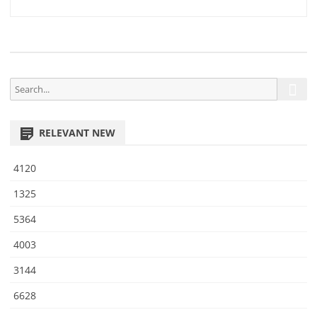
4
navigation
6
S
S
e
e
a
a
r
RELEVANT NEW
r
c
h
c
4120
h
f
1325
o
5364
r
:
4003
3144
6628