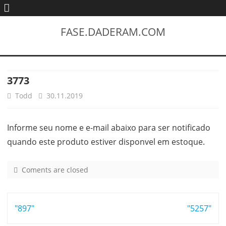
FASE.DADERAM.COM
3773
Todd
30.11.2019
Informe seu nome e e-mail abaixo para ser notificado
quando este produto estiver disponvel em estoque.
Coments are closed
o
n
3
Post
"897"
7
"5257"
7
navigation