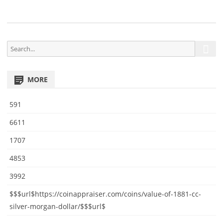
3
S
S
e
e
a
a
r
MORE
r
c
h
c
591
h
f
6611
o
1707
r
:
4853
3992
$$$url$https://coinappraiser.com/coins/value-of-1881-cc-
silver-morgan-dollar/$$$url$