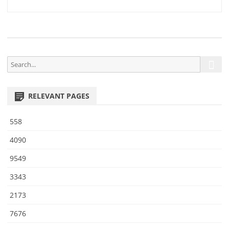
6
navigation
6
S
S
e
e
a
a
r
RELEVANT PAGES
r
c
h
c
558
h
f
4090
o
9549
r
:
3343
2173
7676