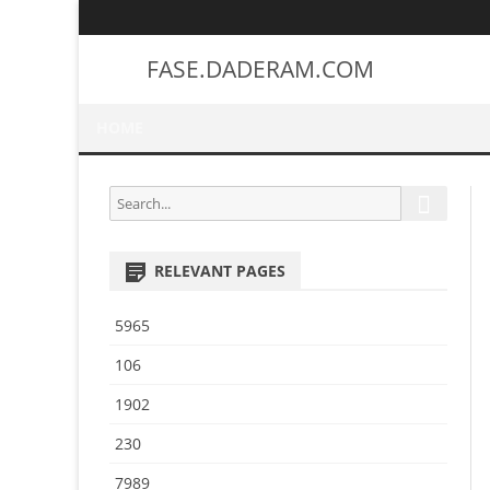
FASE.DADERAM.COM
HOME
S
S
e
e
a
a
r
RELEVANT PAGES
r
c
h
c
5965
h
f
106
o
1902
r
:
230
7989